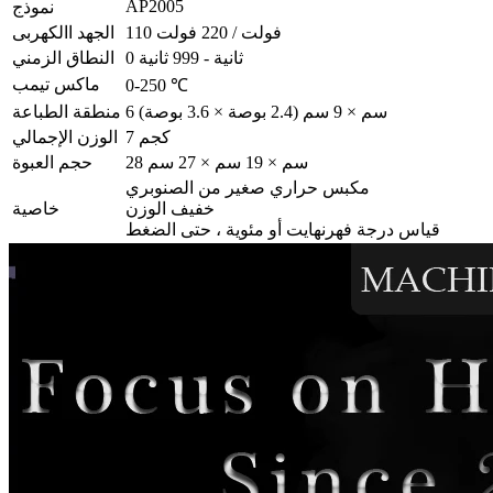
AP2005
نموذج
110 فولت / 220 فولت
الجهد االكهربى
0 ثانية - 999 ثانية
النطاق الزمني
ماكس تيمب
0-250 ℃
6 سم × 9 سم (2.4 بوصة × 3.6 بوصة)
منطقة الطباعة
7 كجم
الوزن الإجمالي
28 سم × 19 سم × 27 سم
حجم العبوة
مكبس حراري صغير من الصنوبري
خفيف الوزن
خاصية
قياس درجة فهرنهايت أو مئوية ، حتى الضغط