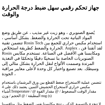
جهاز تحكم رقمي سهل ضبط درجة الحرارة
والوقت
يُصنع الصنوبري ، وهو زيت غير مذيب ، عن طريق وضع
المواد النباتية تحت الحرارة والضغط. بشكل أساسي ،
تتضمن تقنية Rosin Tech استخدام مكبس حراري للجمع بين
الحرارة والضغط كطريقة استخلاص. Auplex ، لقد أتقننا فن
Rosin ومكابسنا هي الأفضل في الصناعة. تستخدم مكابس
الصنوبريات الخاصة بنا تسخينًا دقيقًا وتحكمًا في التغذية
المرتدة وصممت الألواح لنقل الحرارة بشكل مثالي إلى
وسيطك. بعد تصنيع واختبار كل وحدة لأعلى معايير مراقبة
الجودة ،
تتضمن عملية الاستخراج ضغط القطع بين ورق البرشمان باستخدام
مكبس حراري لاستخراج الحشيش الثمين. يعتمد ذلك على 4
أشياء:Temperature / @ مقدار الوقت المضغوط / @ مقدار القوة
المطبقة / @ الحجم / وزن nug (s)
لا تنخدع بالتسويق الذكي - تنتج مكابسنا نفس الضغط مثل منافسينا