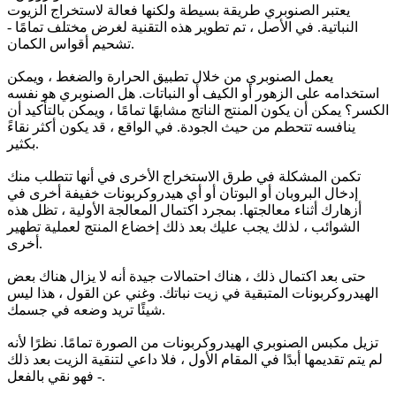
يعتبر الصنوبري طريقة بسيطة ولكنها فعالة لاستخراج الزيوت
النباتية. في الأصل ، تم تطوير هذه التقنية لغرض مختلف تمامًا -
تشحيم أقواس الكمان.
يعمل الصنوبري من خلال تطبيق الحرارة والضغط ، ويمكن
استخدامه على الزهور أو الكيف أو النباتات. هل الصنوبري هو نفسه
الكسر؟ يمكن أن يكون المنتج الناتج مشابهًا تمامًا ، ويمكن بالتأكيد أن
ينافسه تتحطم من حيث الجودة. في الواقع ، قد يكون أكثر نقاءً
بكثير.
تكمن المشكلة في طرق الاستخراج الأخرى في أنها تتطلب منك
إدخال البروبان أو البوتان أو أي هيدروكربونات خفيفة أخرى في
أزهارك أثناء معالجتها. بمجرد اكتمال المعالجة الأولية ، تظل هذه
الشوائب ، لذلك يجب عليك بعد ذلك إخضاع المنتج لعملية تطهير
أخرى.
حتى بعد اكتمال ذلك ، هناك احتمالات جيدة أنه لا يزال هناك بعض
الهيدروكربونات المتبقية في زيت نباتك. وغني عن القول ، هذا ليس
شيئًا تريد وضعه في جسمك.
تزيل مكبس الصنوبري الهيدروكربونات من الصورة تمامًا. نظرًا لأنه
لم يتم تقديمها أبدًا في المقام الأول ، فلا داعي لتنقية الزيت بعد ذلك
- فهو نقي بالفعل.